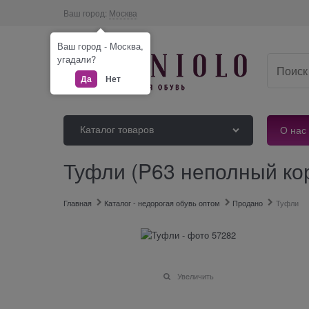
Ваш город:
Москва
Ваш город - Москва,
угадали?
Да
Нет
Каталог товаров
О нас
Туфли (P63 неполный ко
Главная
Каталог - недорогая обувь оптом
Продано
Туфли
Увеличить