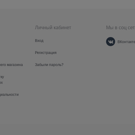
Личный кабинет
Мы в соц сет
Вход
ВКонтакт
Регистрация
шего магазина
Забыли пароль?
тку
ых
циальности