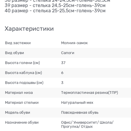
38 размер - стелька 24-24,5см-голень-38,5см
39 размер - стелька 24,5-25см-голень-39см
40 размер - стелька 25-25,5см-голень-39см
Характеристики
Вид застежки
Молния-замок
Вид обуви
Сапоги
Высота голени (см)
37
Высота каблука (см)
6
Высота подошвы (см)
3
Материал низа
Термопластичная резина(ТПР)
Материал стельки
Натуральный мех
Модель обуви
Повседневная обувь
Назначение обуви
Офис/ Университет/ Школа/
Прогулка/ Отдых