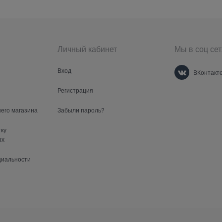
Личный кабинет
Мы в соц сет
Вход
ВКонтакт
Регистрация
шего магазина
Забыли пароль?
тку
ых
циальности