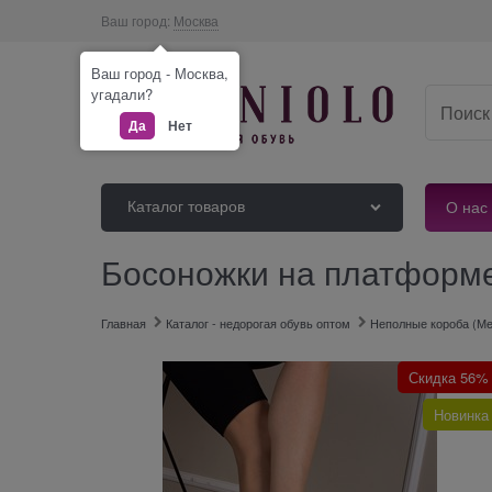
Ваш город:
Москва
Ваш город - Москва,
угадали?
Да
Нет
Каталог товаров
О нас
Босоножки на платформе/
Главная
Каталог - недорогая обувь оптом
Неполные короба (Ме
Скидка 56%
Новинка