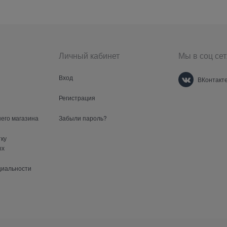
Личный кабинет
Мы в соц сет
Вход
ВКонтакт
Регистрация
шего магазина
Забыли пароль?
тку
ых
циальности